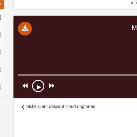
ذ
mix
mixkit silent descent cloud ringtones