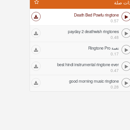
ات صلة
Death Bed Powfu ringtone
0.57
payday 2 deathwish ringtones
0.48
نغمة Ringtone Pro
0.17
best hindi instrumental ringtone ever
0.47
good morning music ringtone
0.28