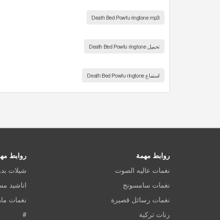
Death Bed Powfu ringtone mp3
تحميل Death Bed Powfu ringtone
استماع Death Bed Powfu ringtone
روابط مهمة
روابط مه
نغمات عاليه الصوت
شيلات بد
نغمات سامسونج
اناشيد م
نغمات رسائل قصيرة
نغمات ماه
رنات تركية
#