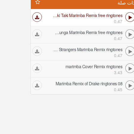
ات صلة
Taki Taki Marimba Remix free ringtones
0.47
Tera Ban Jaunga Marimba Remix free ringtones
0.47
IPhone Strangers Marimba Remix ringtones
0.47
marimba Cover Remix ringtones
3.43
08 Marimba Remix of Drake ringtones
0.45