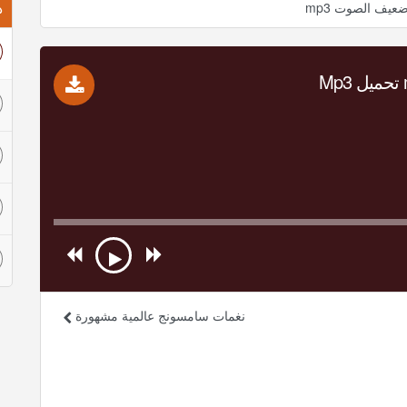
ذ
عيف الصوت mp3
نغمات سامسونج عالمية مشهورة