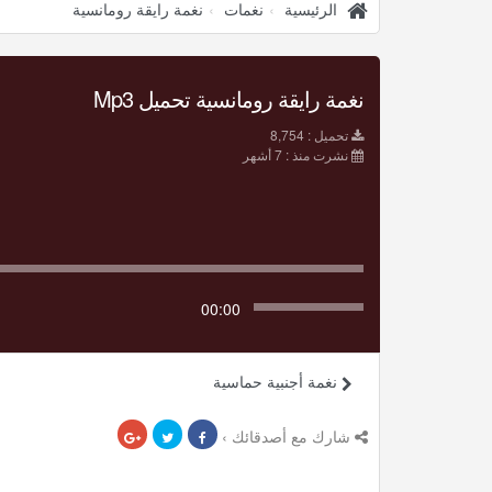
الرئيسية
نغمات
نغمة رايقة رومانسية
نغمة رايقة رومانسية تحميل Mp3
تحميل : 8,754
نشرت منذ : 7 أشهر
00:00
نغمة أجنبية حماسية
شارك مع أصدقائك ›