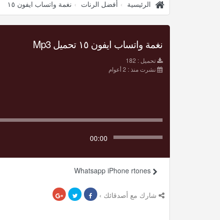
الرئيسية
أفضل الرنات
نغمة واتساب ايفون ١٥
نغمة واتساب ايفون ١٥ تحميل Mp3
تحميل : 182
نشرت منذ : 2 أعوام
00:00
Whatsapp iPhone rtones
شارك مع أصدقائك ›