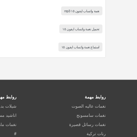
نغمة واتساب ايفون ١٥ mp3
تحميل نغمة واتساب ايفون ١٥
استماع نغمة واتساب ايفون ١٥
روابط مهمة
روابط مه
نغمات عاليه الصوت
شيلات بد
نغمات سامسونج
اناشيد م
نغمات رسائل قصيرة
نغمات ماه
رنات تركية
#