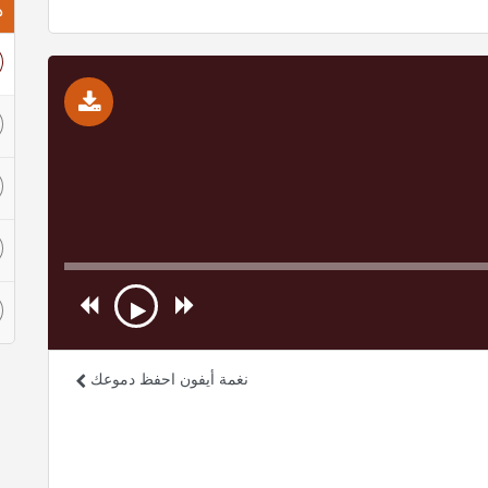
ذ
نغمة أيفون احفظ دموعك