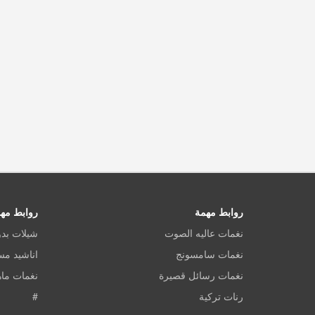
روابط مهمة
روابط مه
نغمات عاليه الصوت
شيلات بد
نغمات سامسونج
اناشيد م
نغمات رسائل قصيرة
نغمات ماه
رنات تركية
#