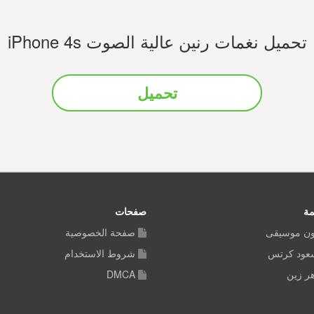
تحميل نغمات رنين عالية الصوت iPhone 4s
تحميل
مة
صفحات
ون موسيقى
صفحة الخصوصية
سعود كرتس
شروط الاستخدام
ر زين
DMCA