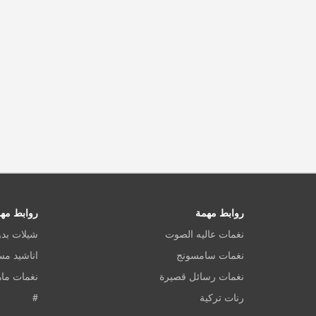
روابط مهمة
روابط مه
نغمات عاليه الصوت
شيلات بد
نغمات سامسونج
اناشيد م
نغمات رسائل قصيرة
نغمات ماه
رنات تركية
#